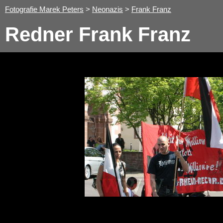
Fotografie Marek Peters
>
Neonazis
>
Frank Franz
Redner Frank Franz